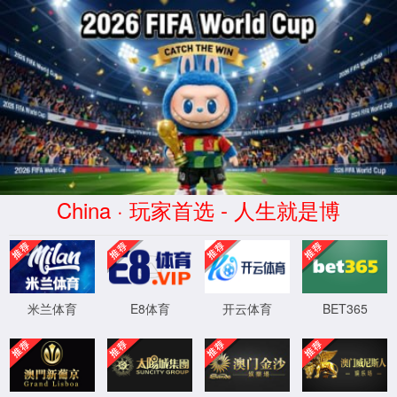
教学实验中心
王乐 副教授
段诗雨 实验师
查看更多
电脑版
Copyright© 2022 All Rights Reserved. 西安石油大学yl23455永利集团
XML 地图